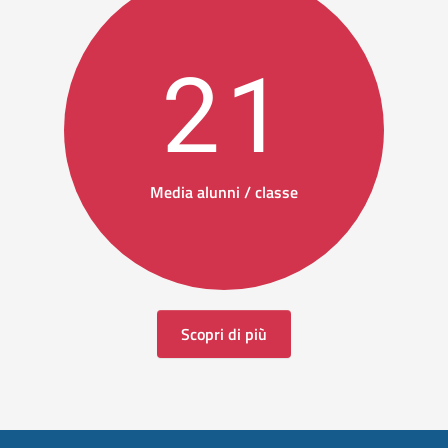
21
Media alunni / classe
Scopri di più