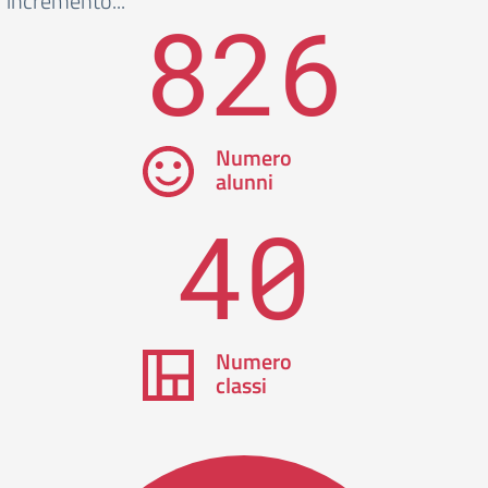
incremento...
826
Numero
alunni
40
Numero
classi