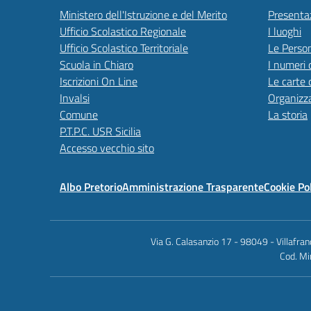
Ministero dell'Istruzione e del Merito
Presenta
Ufficio Scolastico Regionale
I luoghi
Ufficio Scolastico Territoriale
Le Perso
Scuola in Chiaro
I numeri 
Iscrizioni On Line
Le carte 
Invalsi
Organizz
Comune
La storia
P.T.P.C. USR Sicilia
Accesso vecchio sito
Albo Pretorio
Amministrazione Trasparente
Cookie Po
Via G. Calasanzio 17 - 98049 - Villafr
Cod. Mi