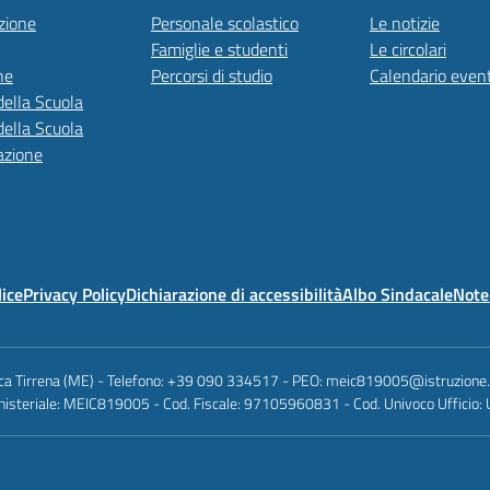
zione
Personale scolastico
Le notizie
Famiglie e studenti
Le circolari
ne
Percorsi di studio
Calendario event
della Scuola
della Scuola
azione
lice
Privacy Policy
Dichiarazione di accessibilità
Albo Sindacale
Note 
anca Tirrena (ME) - Telefono: +39 090 334517 - PEO: meic819005@istruzione
nisteriale: MEIC819005 - Cod. Fiscale: 97105960831 - Cod. Univoco Ufficio