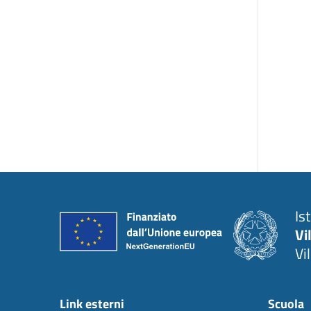
Is
Vi
Vi
Link esterni
Scuola